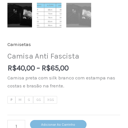
Camisetas
Camisa Anti Fascista
Price
R$
40,00
–
R$
65,00
range:
Camisa preta com silk branco com estampa nas
R$40,00
costas e brasão na frente.
through
R$65,00
P
M
G
GG
XGG
Camisa
Adicionar Ao Carrinho