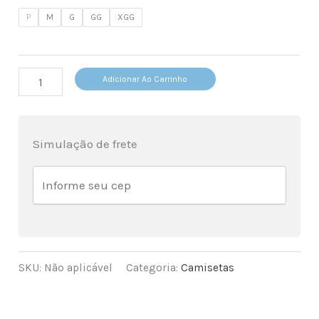
P
M
G
GG
XGG
Camisa
Adicionar Ao Carrinho
Feitiço
quantidade
Simulação de frete
SKU:
Não aplicável
Categoria:
Camisetas