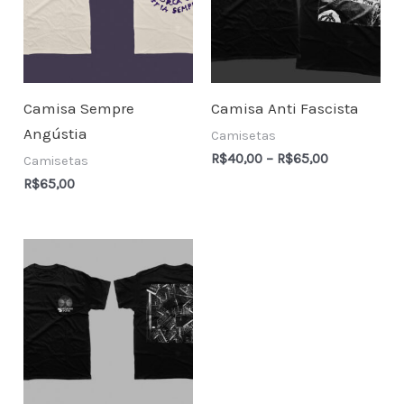
Camisa Sempre
Camisa Anti Fascista
Angústia
Camisetas
Price
R$
40,00
–
R$
65,00
Camisetas
range:
R$
65,00
R$40,00
through
R$65,00